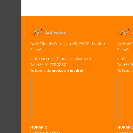
Calle Pilar de Zaragoza, 85, 28028 - Madrid
Calle de 
España.
España.
mail:
comercial@tadmotorstore.com
mail:
inf
Tel:: +34 91 725 02 30
Tel:
+34
9
Tu tienda de
motos en madrid
.
Tu tiend
HORARIO
HORARI