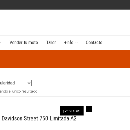
Vender tu moto
Taller
+Info
Contacto
ndo el único resultado
¡VENDIDA!
 Davidson Street 750 Limitada A2