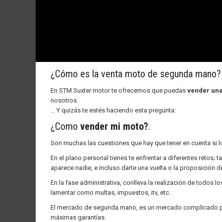
¿Cómo es la venta moto de segunda mano?
En STM Suxter motor te ofrecemos que puedas
vender un
nosotros.
… Y quizás te estés haciendo esta pregunta:
¿Como
vender mi moto?
.
Son muchas las cuestiones que hay que tener en cuenta si lo 
En el plano personal tienes te enfrentar a diferentes retos
aparece nadie, e incluso darte una vuelta o la proposición d
En la fase administrativa, conlleva la realización de todos
lamentar como multas, impuestos, itv, etc.
El mercado de segunda mano, es un mercado complicado para
máximas garantías.