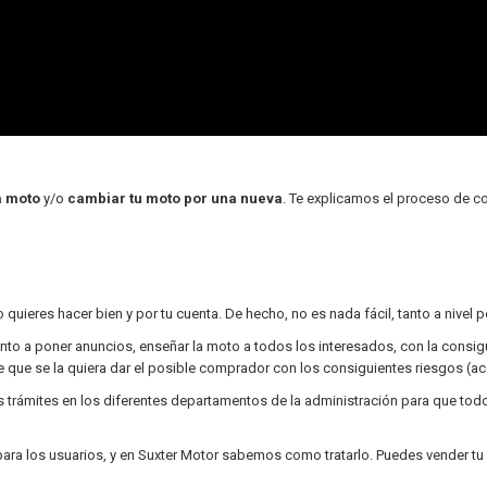
a moto
y/o
cambiar tu moto por una nueva
. Te explicamos el proceso de c
quieres hacer bien y por tu cuenta. De hecho, no es nada fácil, tanto a nivel 
; tanto a poner anuncios, enseñar la moto a todos los interesados, con la cons
e que se la quiera dar el posible comprador con los consiguientes riesgos (ac
 los trámites en los diferentes departamentos de la administración para que t
 los usuarios, y en Suxter Motor sabemos como tratarlo. Puedes vender tu 