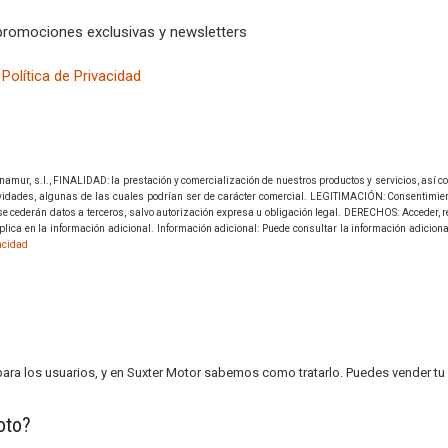
promociones exclusivas y newsletters
a
Política de Privacidad
ur, s.l., FINALIDAD: la prestación y comercialización de nuestros productos y servicios, así co
tividades, algunas de las cuales podrían ser de carácter comercial. LEGITIMACIÓN: Consentimie
 cederán datos a terceros, salvo autorización expresa u obligación legal. DERECHOS: Acceder, rec
lica en la información adicional. Información adicional: Puede consultar la información adiciona
vacidad
 los usuarios, y en Suxter Motor sabemos como tratarlo. Puedes vender tu 
to
?