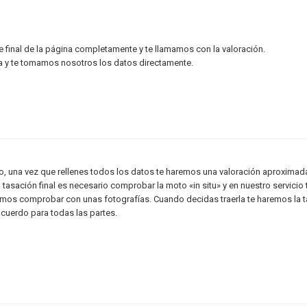
de final de la página completamente y te llamamos con la valoración.
rla y te tomamos nosotros los datos directamente.
rio, una vez que rellenes todos los datos te haremos una valoración aproxim
a tasación final es necesario comprobar la moto «in situ» y en nuestro servicio
mos comprobar con unas fotografías. Cuando decidas traerla te haremos la ta
acuerdo para todas las partes.