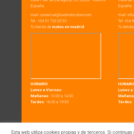
España.
España.
mail:
comercial@tadmotorstore.com
mail:
inf
Tel:: +34 91 725 02 30
Tel:
+34
9
Tu tienda de
motos en madrid
.
Tu tiend
HORARIO
HORARI
Lunes a Viernes:
Lunes a 
Mañanas:
10:00 a 14:00
Mañana
Tardes:
16:00 a 19:30
Tardes:
Copyright © 2012 -
2026
Esta web utiliza cookies propias y de terceros. Si continua