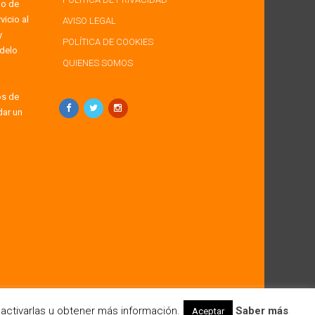
po de
icio al
AVISO LEGAL
y
POLÍTICA DE COOKIES
delo
QUIENES SOMOS
os de
dar un
activarlas u obtener más información.
Saber más
Aceptar