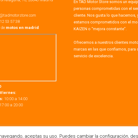
En TAD Motor Store somos un equi
personas comprometidas con el serv
o@tadmotorstore.com
cliente. Nos gusta lo que hacemos, 
12 53 57 38
estamos comprometidos con el mo
a de
motos en madrid
.
KAIZEN o “mejora constante”.
Ofrecemos a nuestros clientes mot
marcas en las que confiamos, para 
servicio de excelencia.
O
Viernes:
s:
10:00 a 14:00
17:00 a 20:00
s navegando, aceptas su uso. Puedes cambiar la configuración, des