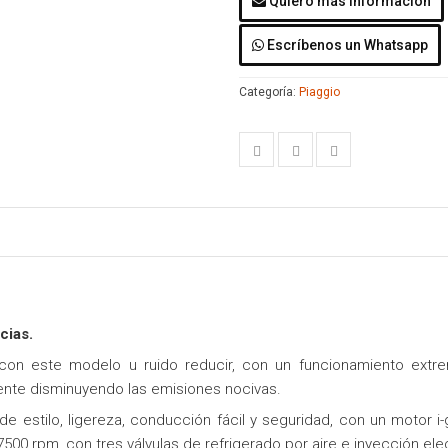
Quiero más información
Escríbenos un Whatsapp
Categoría:
Piaggio
cias.
o con este modelo u ruido reducir, con un funcionamiento e
nte disminuyendo las emisiones nocivas.
 estilo, ligereza, conducción fácil y seguridad, con un motor i-ge
500 rpm, con tres válvulas de refrigerado por aire e inyección el