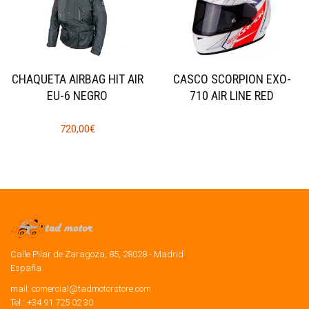
CHAQUETA AIRBAG HIT AIR
CASCO SCORPION EXO-
EU-6 NEGRO
710 AIR LINE RED
720,00
€
Calle Pilar de Zaragoza, 85, 28028 - Madrid
España.
mail:
comercial@tadmotorstore.com
Tel:: +34 91 725 02 30