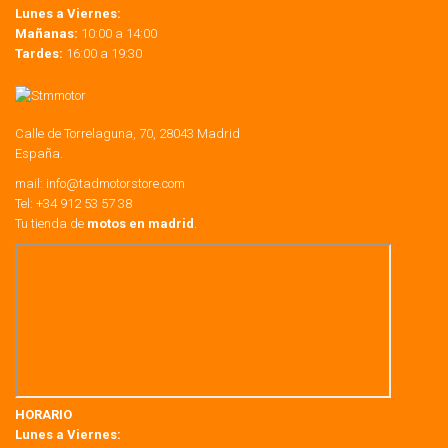
Lunes a Viernes:
Mañanas:
10:00 a 14:00
Tardes:
16:00 a 19:30
Calle de Torrelaguna, 70, 28043 Madrid
España.
mail:
info@tadmotorstore.com
Tel:
+34
912 53 57 38
Tu tienda de
motos en madrid
.
HORARIO
Lunes a Viernes: