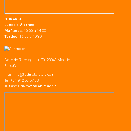
HORARIO
Lunes a Viernes:
Mañanas:
10:00 a 14:00
Tardes:
16:00 a 19:30
Calle de Torrelaguna, 70, 28043 Madrid
España.
mail:
info@tadmotorstore.com
Tel:
+34
912 53 57 38
Tu tienda de
motos en madrid
.