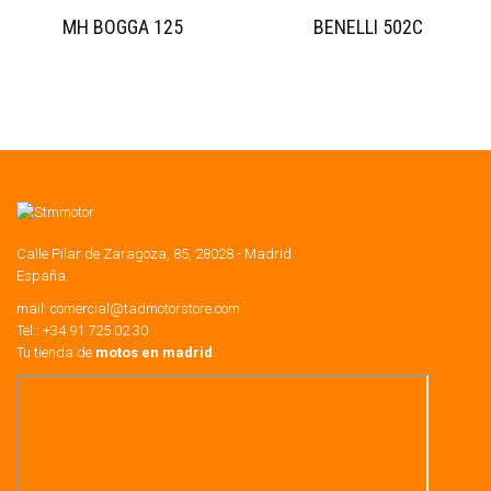
MH BOGGA 125
BENELLI 502C
Calle Pilar de Zaragoza, 85, 28028 - Madrid
España.
mail:
comercial@tadmotorstore.com
Tel:: +34 91 725 02 30
Tu tienda de
motos en madrid
.