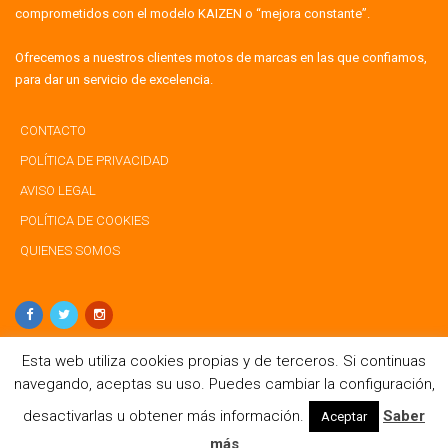
comprometidos con el modelo KAIZEN o “mejora constante”.
Ofrecemos a nuestros clientes motos de marcas en las que confiamos,
para dar un servicio de excelencia.
CONTACTO
POLÍTICA DE PRIVACIDAD
AVISO LEGAL
POLÍTICA DE COOKIES
QUIENES SOMOS
Esta web utiliza cookies propias y de terceros. Si continuas
navegando, aceptas su uso. Puedes cambiar la configuración,
desactivarlas u obtener más información.
Saber
Aceptar
Copyright © 2012 -
2026
más