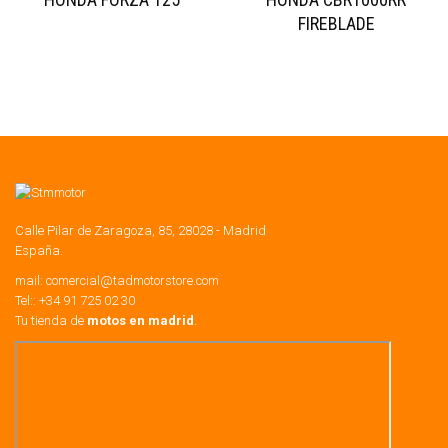
FIREBLADE
Calle Pilar de Zaragoza, 85, 28028 - Madrid
España.
mail:
comercial@tadmotorstore.com
Tel:: +34 91 725 02 30
Tu tienda de
motos en madrid
.