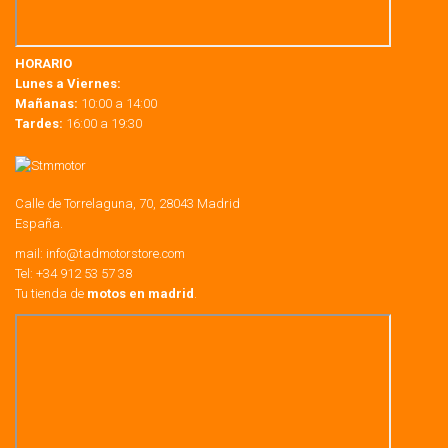
HORARIO
Lunes a Viernes:
Mañanas:
10:00 a 14:00
Tardes:
16:00 a 19:30
Calle de Torrelaguna, 70, 28043 Madrid
España.
mail:
info@tadmotorstore.com
Tel:
+34
912 53 57 38
Tu tienda de
motos en madrid
.